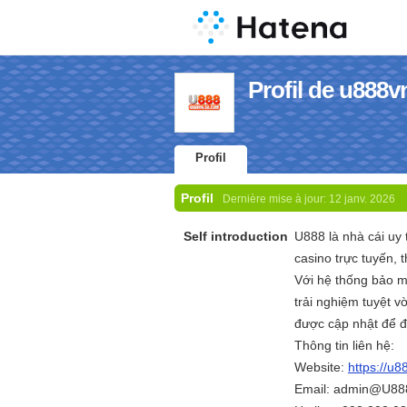
Profil de u888
Profil
Profil
Dernière mise à jour:
12 janv. 2026
Self introduction
U888 là nhà cái uy
casino trực tuyến, 
Với hệ thống bảo m
trải nghiệm tuyệt v
được cập nhật để đe
Thông tin liên hệ:
Website:
https://u
Email: admin@U88