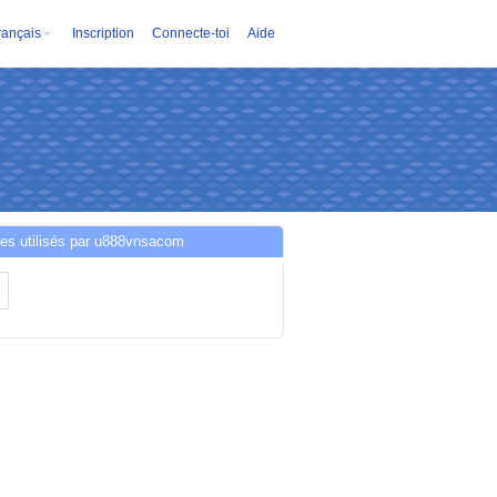
rançais
Inscription
Connecte-toi
Aide
es utilisés par u888vnsacom