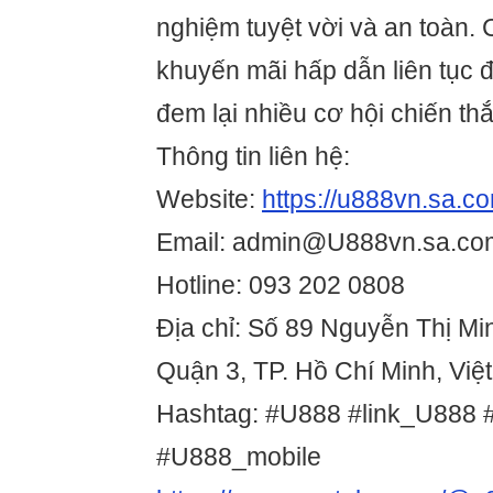
nghiệm tuyệt vời và an toàn.
khuyến mãi hấp dẫn liên tục 
đem lại nhiều cơ hội chiến thắ
Thông tin liên hệ:
Website:
https://u888vn.sa.c
Email: admin@U888vn.sa.co
Hotline: 093 202 0808
Địa chỉ: Số 89 Nguyễn Thị Mi
Quận 3, TP. Hồ Chí Minh, Việ
Hashtag: #U888 #link_U888
#U888_mobile