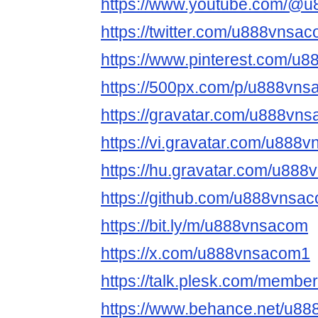
https://www.youtube.com/@
https://twitter.com/u888vnsa
https://www.pinterest.com/u
https://500px.com/p/u888vn
https://gravatar.com/u888vn
https://vi.gravatar.com/u888
https://hu.gravatar.com/u88
https://github.com/u888vnsa
https://bit.ly/m/u888vnsacom
https://x.com/u888vnsacom1
https://talk.plesk.com/memb
https://www.behance.net/u8