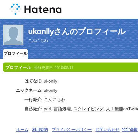
ukonllyさんのプロフィール
こんにちわ
プロフィール
プロフィール
最終更新日:
2010/05/17
はてなID
ukonlly
ニックネーム
ukonlly
一行紹介
こんにちわ
自己紹介
perl
,
言語
処理,
スクレイピング
,
人工無能
onTwitt
ホーム
-
利用規約
-
プライバシーポリシー
-
お問い合わせ
-
特定商取