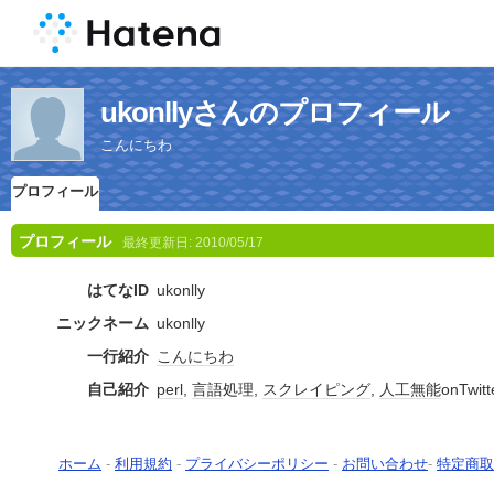
ukonllyさんのプロフィール
こんにちわ
プロフィール
プロフィール
最終更新日:
2010/05/17
はてなID
ukonlly
ニックネーム
ukonlly
一行紹介
こんにちわ
自己紹介
perl
,
言語
処理,
スクレイピング
,
人工無能
onTwitt
ホーム
-
利用規約
-
プライバシーポリシー
-
お問い合わせ
-
特定商取