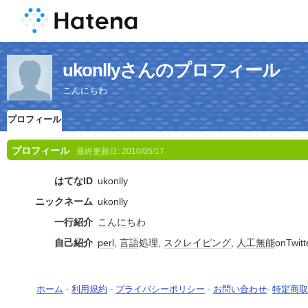
ukonllyさんのプロフィール
こんにちわ
プロフィール
プロフィール
最終更新日:
2010/05/17
はてなID
ukonlly
ニックネーム
ukonlly
一行紹介
こんにちわ
自己紹介
perl
,
言語
処理,
スクレイピング
,
人工無能
onTwitt
ホーム
-
利用規約
-
プライバシーポリシー
-
お問い合わせ
-
特定商取