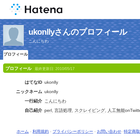
ukonllyさんのプロフィール
こんにちわ
プロフィール
プロフィール
最終更新日:
2010/05/17
はてなID
ukonlly
ニックネーム
ukonlly
一行紹介
こんにちわ
自己紹介
perl
,
言語
処理,
スクレイピング
,
人工無能
onTwitt
ホーム
-
利用規約
-
プライバシーポリシー
-
お問い合わせ
-
特定商取