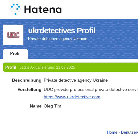
ukrdetectives Profil
Private detective agency Ukraine
Profil
Profil
Letzte Aktualisierung:
21.03.2025
Beschreibung
Private detective agency Ukraine
Vorstellung
UDC provide professional private detective serv
https://www.ukrdetective.com
Name
Oleg Tim
Home
-
Benutzer