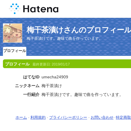
梅干茶漬けさんのプロフィー
梅干茶漬けです。趣味で曲を作っています。
プロフィール
プロフィール
最終更新日:
2019/01/17
はてなID
umecha24909
ニックネーム
梅干茶漬け
一行紹介
梅干
茶漬け
です。
趣味
で曲を作ってい
ます
。
ホーム
-
利用規約
-
プライバシーポリシー
-
お問い合わせ
-
特定商取