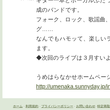
ギター一本とボーカルふた
成のバンドです。
フォーク、ロック、歌謡曲、
グ……
なんでもハモッて、楽しい
ます。
◆次回のライブは３月すい
うめはらなかせホームペー
http://umenaka.sunnyday.jp/i
ホーム
-
利用規約
-
プライバシーポリシー
-
お問い合わせ
-
特定商取