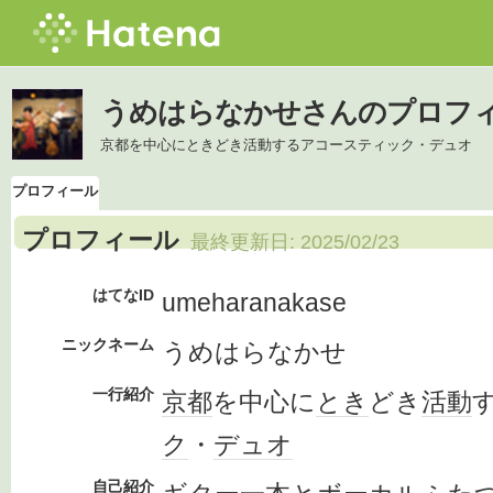
うめはらなかせさんのプロフ
京都を中心にときどき活動するアコースティック・デュオ
プロフィール
プロフィール
最終更新日:
2025/02/23
はてなID
umeharanakase
ニックネーム
うめはらなかせ
一行紹介
京都
を中心に
とき
どき
活動
ク
・
デュオ
自己紹介