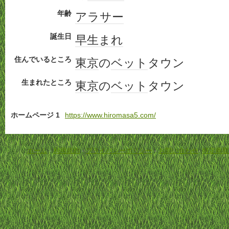
年齢
アラサー
誕生日
早生まれ
住んでいるところ
東京
の
ベット
タウン
生まれたところ
東京
の
ベット
タウン
ホームページ 1
https://www.hiromasa5.com/
ホーム
-
利用規約
-
プライバシーポリシー
-
お問い合わせ
-
特定商取