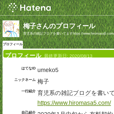
梅子さんのプロフィール
育児系の雑記ブログを書いてますhttps://www.hiromasa5.com
プロフィール
プロフィール
最終更新日:
2020/08/13
はてなID
umeko5
ニックネーム
梅子
一行紹介
育児
系の
雑記
ブログ
を書い
https://www.hiromasa5.com/
自己紹介