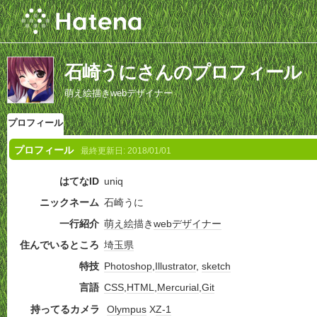
石崎うにさんのプロフィール
萌え絵描きwebデザイナー
プロフィール
プロフィール
最終更新日:
2018/01/01
はてなID
uniq
ニックネーム
石崎うに
一行紹介
萌え絵
描き
webデザイナー
住んでいるところ
埼玉県
特技
Photoshop
,
Illustrator
,
sketch
言語
CSS
,
HTML
,
Mercurial
,
Git
持ってるカメラ
Olympus
X
Z-1