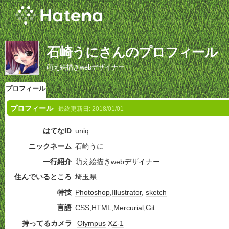
石崎うにさんのプロフィール
萌え絵描きwebデザイナー
プロフィール
プロフィール
最終更新日:
2018/01/01
はてなID
uniq
ニックネーム
石崎うに
一行紹介
萌え絵
描き
webデザイナー
住んでいるところ
埼玉県
特技
Photoshop
,
Illustrator
,
sketch
言語
CSS
,
HTML
,
Mercurial
,
Git
持ってるカメラ
Olympus
X
Z-1