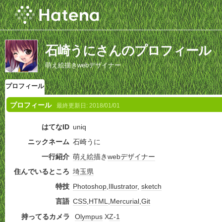
石崎うにさんのプロフィール
萌え絵描きwebデザイナー
プロフィール
プロフィール
最終更新日:
2018/01/01
はてなID
uniq
ニックネーム
石崎うに
一行紹介
萌え絵
描き
webデザイナー
住んでいるところ
埼玉県
特技
Photoshop
,
Illustrator
,
sketch
言語
CSS
,
HTML
,
Mercurial
,
Git
持ってるカメラ
Olympus
X
Z-1