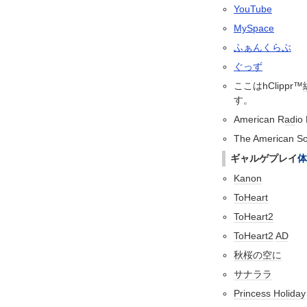
YouTube
MySpace
ふぁんくらぶ
ぐっず
ここはhClippr™
す。
American R
ad
io
The American So
ギャルゲ
プレイ
体
Kanon
ToHeart
ToHeart2
ToHeart2
AD
秋桜の空に
サナララ
Princess Holiday