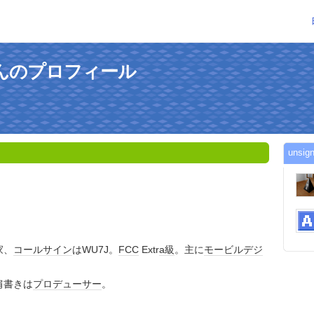
ntさんのプロフィール
uns
）
家、
コールサイン
はWU7J。
FCC
Extr
a級
。主に
モービル
デジ
肩書きは
プロデューサー
。