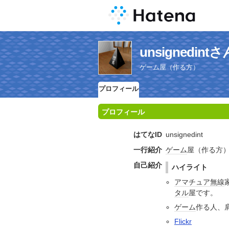
unsignedi
ゲーム屋（作る方）
プロフィール
プロフィール
はてなID
unsignedint
一行紹介
ゲーム
屋（作る方
自己紹介
ハイライト
アマチュア無線
タル
屋です。
ゲーム
作る人、
Flickr