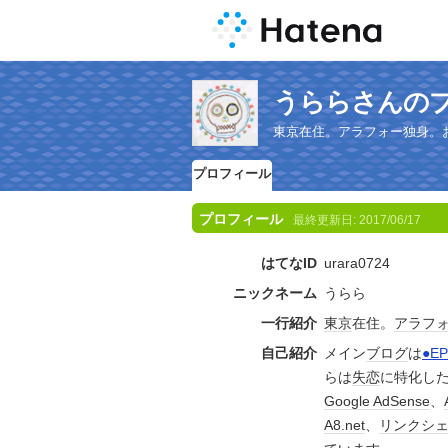
うららさんの
東京在住。アラフォー独身。
プロフィール
プロフィール
最終更新日:
2017/06/17
はてなID
urara0724
ニックネーム
うらら
一行紹介
東京
在住。
アラフ
自己紹介
メイン
ブログ
は
●E
らは
失恋
に特化し
Google AdSense
、
A8.net
、
リンクシ