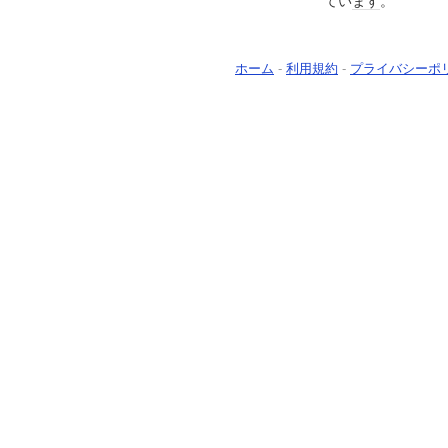
てい
ます
。
ホーム
-
利用規約
-
プライバシーポ