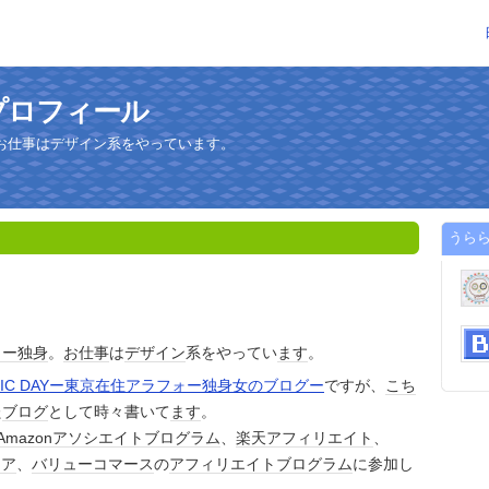
プロフィール
お仕事はデザイン系をやっています。
うら
ォー
独身
。
お仕事
は
デザイン
系をやってい
ます
。
PIC DAYー東京在住アラフォー独身女のブログー
ですが、
こち
た
ブログ
として時々書いて
ます
。
Amazonアソシエイト
ブログ
ラム
、
楽天
アフィリエイト
、
ェア
、
バリューコマース
の
アフィリエイト
ブログ
ラム
に参加し