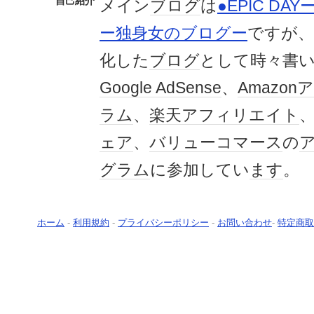
自己紹介
メイン
ブログ
は
●EPIC D
ー独身女のブログー
ですが、
化した
ブログ
として時々書
Google AdSense
、
Amazo
ラム
、
楽天
アフィリエイト
ェア
、
バリューコマース
の
グ
ラム
に参加してい
ます
。
ホーム
-
利用規約
-
プライバシーポリシー
-
お問い合わせ
-
特定商取