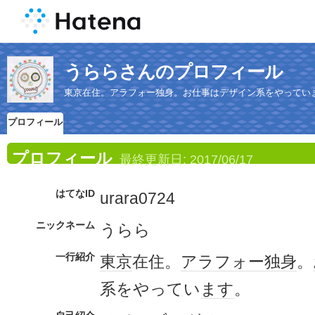
うららさんのプロフィール
東京在住。アラフォー独身。お仕事はデザイン系をやってい
プロフィール
プロフィール
最終更新日:
2017/06/17
はてなID
urara0724
ニックネーム
うらら
一行紹介
東京
在住。
アラフォー
独身
。
系をやってい
ます
。