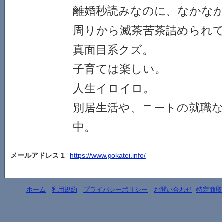
離婚秒読みなのに、なかな
周りから滅茶苦茶詰められ
真面目系クズ。
子育ては楽しい。
人生イロイロ。
別居生活や、ニートの就職
中。
メールアドレス 1
https://www.gokatei.info/
ホーム
-
利用規約
-
プライバシーポリシー
-
お問い合わせ
-
特定商取