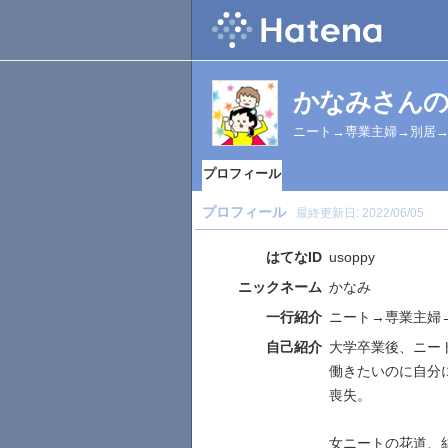
かなみさん
ニート→専業主婦→別居
プロフィール
プロフィール
最終更新日:
2022/06/05
はてなID
usoppy
ニックネーム
かなみ
一行紹介
ニート→専業主婦
自己紹介
大学卒業後、ニー
働きたいのに自分
喪失。
女ニートの花道、