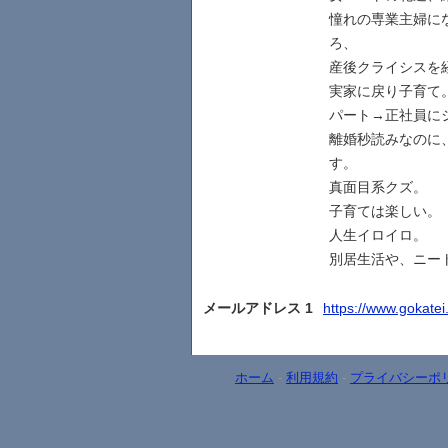
憧れの専業主婦に
ろ、
産後クライシスを
実家に戻り子育て
パート→正社員に
離婚秒読みなのに
す。
真面目系クズ。
子育ては楽しい。
人生イロイロ。
別居生活や、ニー
メールアドレス 1
https://www.gokatei.
ホーム
-
利用規約
-
プライバシーポ