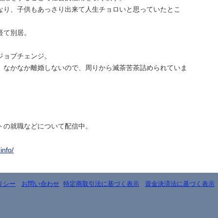
なり、子供もあっさり出来て人生チョロいと思っていたとこ
経て別居。
。
ジョブチェンジ。
、なかなか離婚しないので、周りから滅茶苦茶詰められていま
トの就職などについて配信中。
info/
リシー
-
お問い合わせ
-
特定商取引法に基づく表示
-
資金決済法に基づく表示