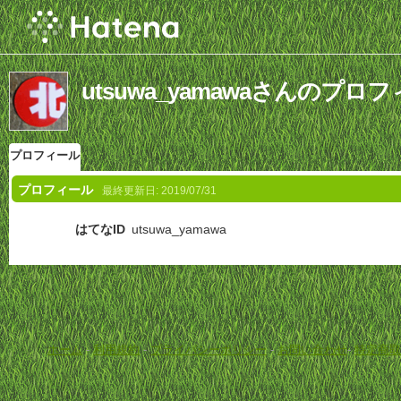
utsuwa_yamawaさんのプロ
プロフィール
プロフィール
最終更新日:
2019/07/31
はてなID
utsuwa_yamawa
ホーム
-
利用規約
-
プライバシーポリシー
-
お問い合わせ
-
特定商取