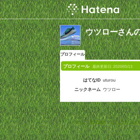
ウツローさん
プロフィール
プロフィール
最終更新日:
2020/05/13
はてなID
uturou
ニックネーム
ウツロー
ホーム
-
利用規約
-
プライバシーポ