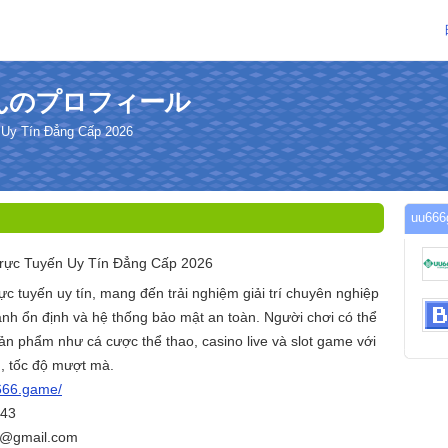
eさんのプロフィール
 Uy Tín Đẳng Cấp 2026
uu6
rực Tuyến Uy Tín Đẳng Cấp 2026
ực tuyến uy tín, mang đến trải nghiệm giải trí chuyên nghiệp
ành ổn định và hệ thống bảo mật an toàn. Người chơi có thể
ản phẩm như cá cược thể thao, casino live và slot game với
n, tốc độ mượt mà.
u666.game/
643
e@gmail.com