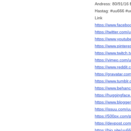
Andress: 80/91/16 
Hastag: #uu666 #
Link
https://www.faceb
https://twitter.co
https://www.yout
https://www.pinter
https://www.twitch
https://vimeo.com
https://www.reddit
https://gravatar.c
https://www.tumbl
https://www.behan
https://huggingfac
https://www.blogg
https://issuu.com
https://500px.com
https://devpost.c
https://bio.site/uu