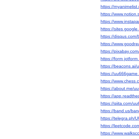
https://myanimelist
https://www.notio
https://www.insta
https://sites.goog
https://disqus.com
https://www.goodr
https://pixabay.co
https://form.jotfo
https://beacons.ai
https://uu666game
https://www.ches
https://about.me/
https://app.readth
https://qiita.com/
https://band.us/ba
https://telegra.ph
https://leetcode.
https://www.walks