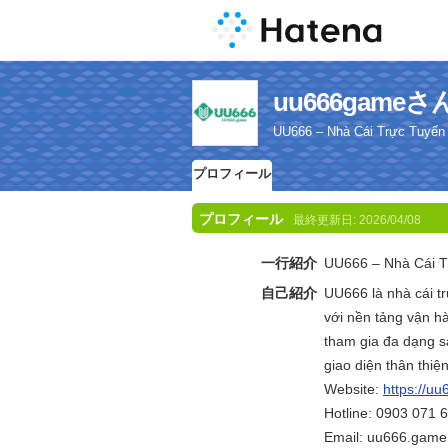
uu666gam
UU666 – Nhà Cái Trực Tuyến
プロフィール
プロフィール
最終更新日:
2026/04/08
一行紹介
UU666 – Nhà Cái T
自己紹介
UU666 là nhà cái tr
với nền tảng vận h
tham gia đa dạng s
giao diện thân thiệ
Website:
https://u
Hotline: 0903 071 
Email: uu666.gam