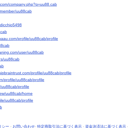
e.com/company.php?q=uu88.cab
/member/uu88cab
adicchio5498
8cab
aau.com/profile/uu88cab/profile
88cab
eaning.com/user/uu88cab
rs/uu88cab
ab
pbraintrust.com/profile/uu88cab/profile
/profile/uu88cab/profile
e/uu88cab/profile
view/uu88cab/home
ile/uu88cab/profile
ab
リシー
-
お問い合わせ
-
特定商取引法に基づく表示
-
資金決済法に基づく表示