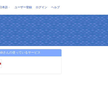
日本語
ユーザー登録
ログイン
ヘルプ
8cabさんの使っているサービス