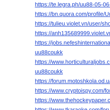
https://te.legra.ph/uu88-05-06
https://bn.quora.com/profile
https://tulieu.violet.vn/user/
https://anh135689999.violet.
https://jobs.nefeshinternatio
uu88coukk
https://www.horticulturaljob
uu88coukk
https://forum.motoshkola.od
https://www.cryptoispy.com/f
https://www.thehockeypaper.
https://www.tkaraoke.com/for