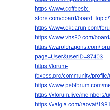
https://www.coffeesix-
store.com/board/board_topi
https://www.ekdarun.com/for
https://www.vhs80.com/boar
https://warofdragons.com/for
page=User&userID=87403
https://forum-
foxess.pro/community/profile
https://www.pebforum.com/m
https://xforum.live/members
https://vatgia.com/raovat/19