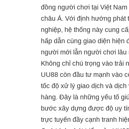
đồng người chơi tại Việt Nam
châu Á. Với định hướng phát 
nghiệp, hệ thống này cung cấ
hấp dẫn cùng giao diện hiện đ
người mới lẫn người chơi lâu
Không chỉ chú trọng vào trải ng
UU88 còn đầu tư mạnh vào c
tốc độ xử lý giao dịch và dịc
hàng. Đây là những yếu tố gi
bước xây dựng được độ uy tín
trực tuyến đầy cạnh tranh hiệ