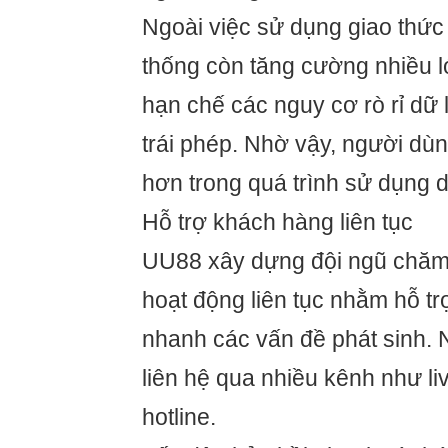
Ngoài việc sử dụng giao thức
thống còn tăng cường nhiều 
hạn chế các nguy cơ rò rỉ dữ 
trái phép. Nhờ vậy, người dù
hơn trong quá trình sử dụng d
Hỗ trợ khách hàng liên tục
UU88 xây dựng đội ngũ chăm
hoạt động liên tục nhằm hỗ tr
nhanh các vấn đề phát sinh. 
liên hệ qua nhiều kênh như li
hotline.