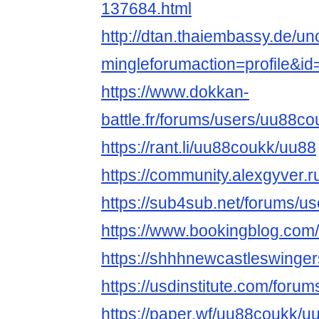
137684.html
http://dtan.thaiembassy.de/u
mingleforumaction=profile&i
https://www.dokkan-
battle.fr/forums/users/uu88co
https://rant.li/uu88coukk/uu88
https://community.alexgyver
https://sub4sub.net/forums/u
https://www.bookingblog.com
https://shhhnewcastleswinger
https://usdinstitute.com/foru
https://paper.wf/uu88coukk/u