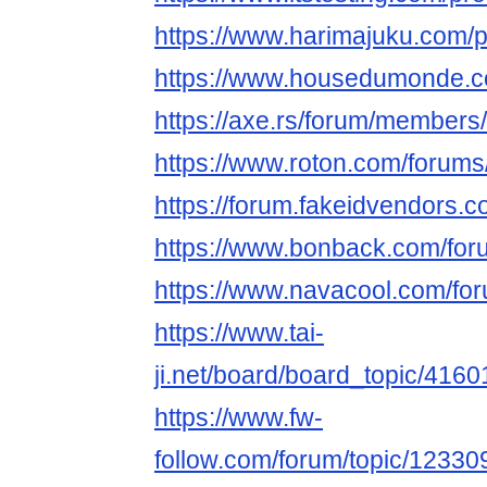
https://www.harimajuku.com/p
https://www.housedumonde.co
https://axe.rs/forum/member
https://www.roton.com/forum
https://forum.fakeidvendors.c
https://www.bonback.com/for
https://www.navacool.com/fo
https://www.tai-
ji.net/board/board_topic/416
https://www.fw-
follow.com/forum/topic/12330