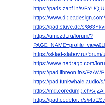
https://pads.zapf.in/s/BYUQj
https://www.dideadesign.com
https://pad.stuve.de/s/863Ykv
https://umczdt.ru/forum/?
PAGE_NAME=profile_view&
https://sklad-slabov.ru/forum/
https://www.nedrago.com/for
https://pad.libreon.fr/s/FzAW
https://pad.funkwhale.audio
https://md.coredump.ch/s/jZ
https://pad.codefor.fr/s/i4aE