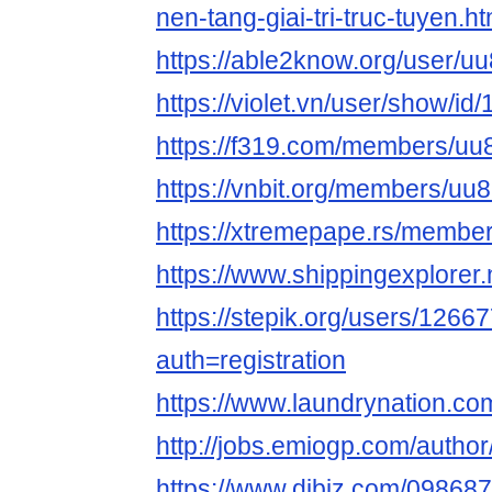
nen-tang-giai-tri-truc-tuyen.ht
https://able2know.org/user/u
https://violet.vn/user/show/i
https://f319.com/members/uu
https://vnbit.org/members/u
https://xtremepape.rs/memb
https://www.shippingexplorer
https://stepik.org/users/1266
auth=registration
https://www.laundrynation.co
http://jobs.emiogp.com/autho
https://www.dibiz.com/09868