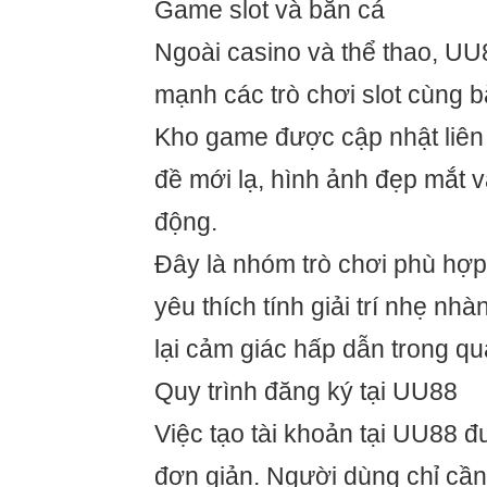
Game slot và bắn cá
Ngoài casino và thể thao, UU8
mạnh các trò chơi slot cùng b
Kho game được cập nhật liên 
đề mới lạ, hình ảnh đẹp mắt 
động.
Đây là nhóm trò chơi phù hợ
yêu thích tính giải trí nhẹ n
lại cảm giác hấp dẫn trong quá
Quy trình đăng ký tại UU88
Việc tạo tài khoản tại UU88 đ
đơn giản. Người dùng chỉ cần 