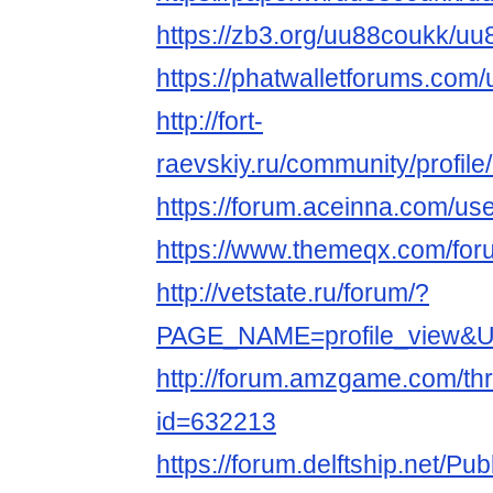
https://zb3.org/uu88coukk/uu
https://phatwalletforums.com
http://fort-
raevskiy.ru/community/profil
https://forum.aceinna.com/us
https://www.themeqx.com/for
http://vetstate.ru/forum/?
PAGE_NAME=profile_view&
http://forum.amzgame.com/thr
id=632213
https://forum.delftship.net/Pu