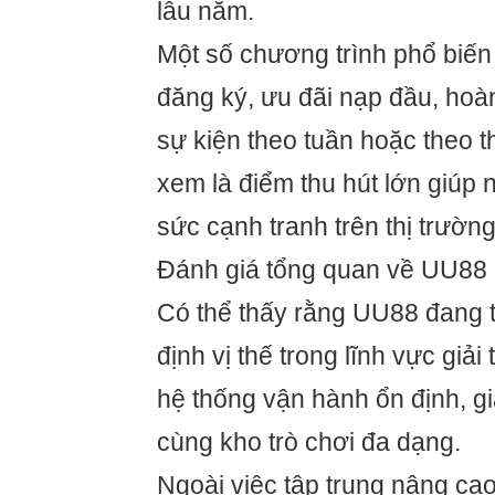
lâu năm.
Một số chương trình phổ biế
đăng ký, ưu đãi nạp đầu, hoà
sự kiện theo tuần hoặc theo 
xem là điểm thu hút lớn giúp n
sức cạnh tranh trên thị trường
Đánh giá tổng quan về UU88
Có thể thấy rằng UU88 đang
định vị thế trong lĩnh vực giải 
hệ thống vận hành ổn định, gi
cùng kho trò chơi đa dạng.
Ngoài việc tập trung nâng cao