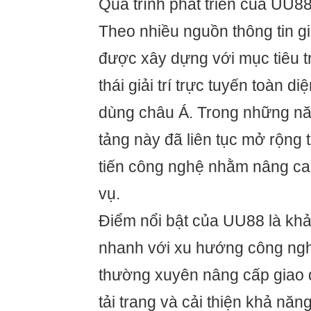
Quá trình phát triển của UU8
Theo nhiều nguồn thông tin gi
được xây dựng với mục tiêu t
thái giải trí trực tuyến toàn 
dùng châu Á. Trong những nă
tảng này đã liên tục mở rộng t
tiến công nghệ nhằm nâng ca
vụ.
Điểm nổi bật của UU88 là khả
nhanh với xu hướng công ngh
thường xuyên nâng cấp giao di
tải trang và cải thiện khả năn