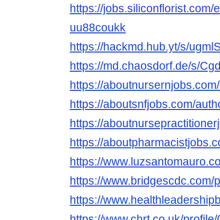
https://jobs.siliconflorist.co
uu88coukk
https://hackmd.hub.yt/s/ugm
https://md.chaosdorf.de/s/
https://aboutnursernjobs.com
https://aboutsnfjobs.com/aut
https://aboutnursepractition
https://aboutpharmacistjobs.
https://www.luzsantomauro.c
https://www.bridgescdc.com/p
https://www.healthleadership
https://www.chrt.co.uk/profil