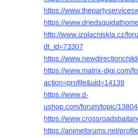
https://www.thepartyservice
https://www.driedsquidathom
http://www.izolacniskla.cz/for
dt_id=73307
https://www.newdirectionchild
https://www.matrix-digi.com
action=profile&uid=14139
https://www.d-
ushop.com/forum/topic/1380
https://www.crossroadsbaita
https://animeforums.net/profi