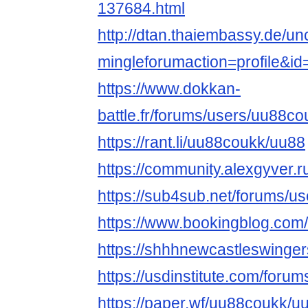
137684.html
http://dtan.thaiembassy.de/u
mingleforumaction=profile&i
https://www.dokkan-
battle.fr/forums/users/uu88co
https://rant.li/uu88coukk/uu88
https://community.alexgyver
https://sub4sub.net/forums/u
https://www.bookingblog.com
https://shhhnewcastleswinger
https://usdinstitute.com/foru
https://paper.wf/uu88coukk/u