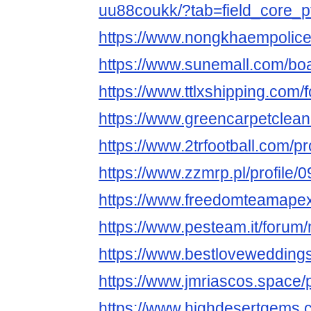
uu88coukk/?tab=field_core_p
https://www.nongkhaempolice
https://www.sunemall.com/bo
https://www.ttlxshipping.com
https://www.greencarpetclea
https://www.2trfootball.com/p
https://www.zzmrp.pl/profile
https://www.freedomteamape
https://www.pesteam.it/foru
https://www.bestlovewedding
https://www.jmriascos.space/
https://www.highdesertgems.