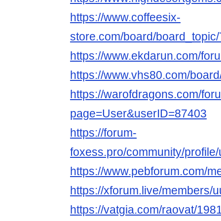
https://www.coffeesix-
store.com/board/board_topi
https://www.ekdarun.com/for
https://www.vhs80.com/boar
https://warofdragons.com/for
page=User&userID=87403
https://forum-
foxess.pro/community/profile
https://www.pebforum.com/m
https://xforum.live/members
https://vatgia.com/raovat/19