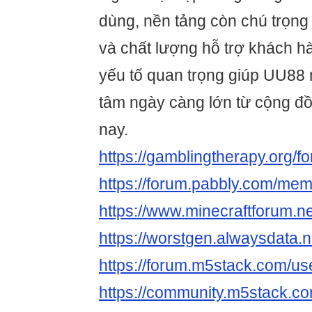
dùng, nền tảng còn chú trọng 
và chất lượng hỗ trợ khách h
yếu tố quan trọng giúp UU88
tâm ngày càng lớn từ cộng đồ
nay.
https://gamblingtherapy.org/
https://forum.pabbly.com/me
https://www.minecraftforum.
https://worstgen.alwaysdata
https://forum.m5stack.com/u
https://community.m5stack.c