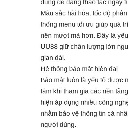
dùng dễ dàng thao tác ngay từ
Màu sắc hài hòa, tốc độ phản
thống menu tối ưu giúp quá trì
nên mượt mà hơn. Đây là yếu 
UU88 giữ chân lượng lớn ngườ
gian dài.
Hệ thống bảo mật hiện đại
Bảo mật luôn là yếu tố được 
tâm khi tham gia các nền tản
hiện áp dụng nhiều công ngh
nhằm bảo vệ thông tin cá nhâ
người dùng.