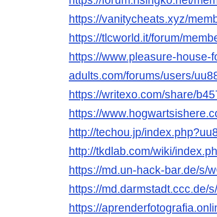
https://forum.risingko.net/
https://vanitycheats.xyz/me
https://tlcworld.it/forum/me
https://www.pleasure-house-f
adults.com/forums/users/uu8
https://writexo.com/share/b4
https://www.hogwartsishere.
http://techou.jp/index.php?u
http://tkdlab.com/wiki/index
https://md.un-hack-bar.de/
https://md.darmstadt.ccc.d
https://aprenderfotografia.onl