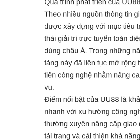
Quá trình phát triển của UU8
Theo nhiều nguồn thông tin gi
được xây dựng với mục tiêu t
thái giải trí trực tuyến toàn 
dùng châu Á. Trong những nă
tảng này đã liên tục mở rộng t
tiến công nghệ nhằm nâng ca
vụ.
Điểm nổi bật của UU88 là khả
nhanh với xu hướng công ngh
thường xuyên nâng cấp giao di
tải trang và cải thiện khả năn