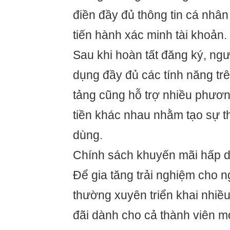
điền đầy đủ thông tin cá nhân
tiến hành xác minh tài khoản.
Sau khi hoàn tất đăng ký, ngư
dụng đầy đủ các tính năng tr
tảng cũng hỗ trợ nhiều phươn
tiền khác nhau nhằm tạo sự t
dùng.
Chính sách khuyến mãi hấp 
Để gia tăng trải nghiệm cho 
thường xuyên triển khai nhiề
đãi dành cho cả thành viên m