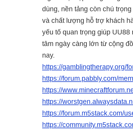
dùng, nền tảng còn chú trọng 
và chất lượng hỗ trợ khách h
yếu tố quan trọng giúp UU88
tâm ngày càng lớn từ cộng đồ
nay.
https://gamblingtherapy.org/
https://forum.pabbly.com/me
https://www.minecraftforum.
https://worstgen.alwaysdata
https://forum.m5stack.com/u
https://community.m5stack.c