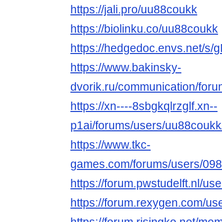
https://jali.pro/uu88coukk
https://biolinku.co/uu88coukk
https://hedgedoc.envs.net/s
https://www.bakinsky-
dvorik.ru/communication/foru
https://xn----8sbgkqlrzglf.xn--
p1ai/forums/users/uu88coukk
https://www.tkc-
games.com/forums/users/09
https://forum.pwstudelft.nl/u
https://forum.rexygen.com/u