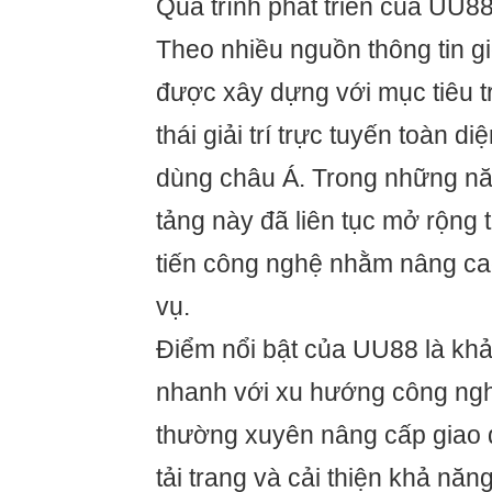
Quá trình phát triển của UU8
Theo nhiều nguồn thông tin gi
được xây dựng với mục tiêu t
thái giải trí trực tuyến toàn 
dùng châu Á. Trong những nă
tảng này đã liên tục mở rộng t
tiến công nghệ nhằm nâng ca
vụ.
Điểm nổi bật của UU88 là khả
nhanh với xu hướng công ngh
thường xuyên nâng cấp giao di
tải trang và cải thiện khả năn