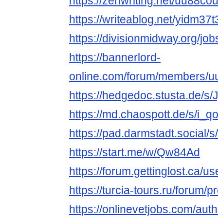
https://zenwriting.net/uu88co
https://writeablog.net/yidm37
https://divisionmidway.org/jo
https://bannerlord-
online.com/forum/members/u
https://hedgedoc.stusta.de/s
https://md.chaospott.de/s/i
https://pad.darmstadt.social/
https://start.me/w/Qw84Ad
https://forum.gettinglost.ca/
https://turcia-tours.ru/forum/p
https://onlinevetjobs.com/aut