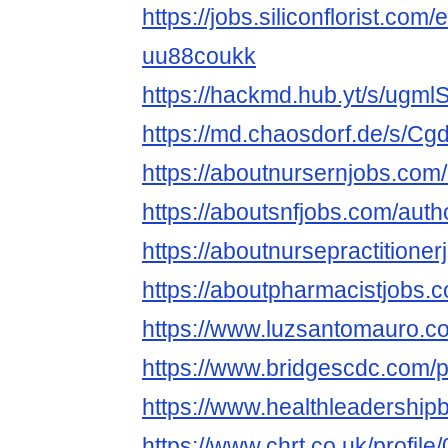
https://jobs.siliconflorist.co
uu88coukk
https://hackmd.hub.yt/s/ugm
https://md.chaosdorf.de/s/
https://aboutnursernjobs.com
https://aboutsnfjobs.com/aut
https://aboutnursepractition
https://aboutpharmacistjobs.
https://www.luzsantomauro.c
https://www.bridgescdc.com/p
https://www.healthleadership
https://www.chrt.co.uk/profil