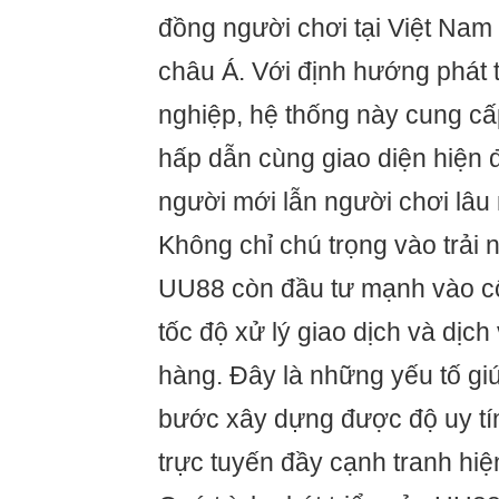
đồng người chơi tại Việt Nam
châu Á. Với định hướng phát 
nghiệp, hệ thống này cung cấ
hấp dẫn cùng giao diện hiện đ
người mới lẫn người chơi lâu
Không chỉ chú trọng vào trải ng
UU88 còn đầu tư mạnh vào c
tốc độ xử lý giao dịch và dịc
hàng. Đây là những yếu tố gi
bước xây dựng được độ uy tín
trực tuyến đầy cạnh tranh hiệ