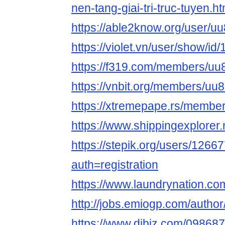
nen-tang-giai-tri-truc-tuyen.ht
https://able2know.org/user/u
https://violet.vn/user/show/i
https://f319.com/members/uu
https://vnbit.org/members/u
https://xtremepape.rs/memb
https://www.shippingexplorer
https://stepik.org/users/1266
auth=registration
https://www.laundrynation.co
http://jobs.emiogp.com/autho
https://www.dibiz.com/09868