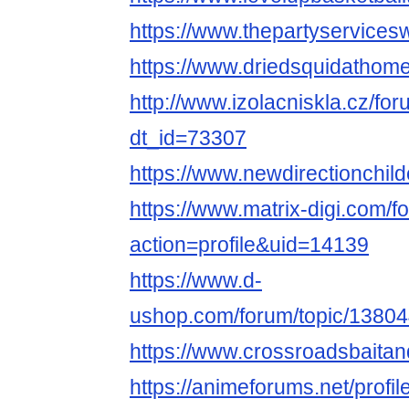
https://www.thepartyservice
https://www.driedsquidathom
http://www.izolacniskla.cz/for
dt_id=73307
https://www.newdirectionchild
https://www.matrix-digi.com
action=profile&uid=14139
https://www.d-
ushop.com/forum/topic/1380
https://www.crossroadsbaita
https://animeforums.net/profi