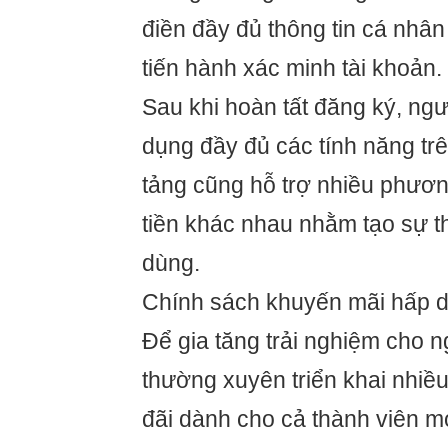
điền đầy đủ thông tin cá nhân
tiến hành xác minh tài khoản.
Sau khi hoàn tất đăng ký, ngư
dụng đầy đủ các tính năng tr
tảng cũng hỗ trợ nhiều phươn
tiền khác nhau nhằm tạo sự t
dùng.
Chính sách khuyến mãi hấp 
Để gia tăng trải nghiệm cho 
thường xuyên triển khai nhiề
đãi dành cho cả thành viên m