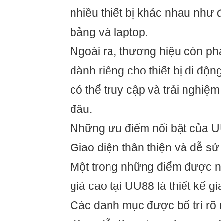
nhiều thiết bị khác nhau như đ
bảng và laptop.
Ngoài ra, thương hiệu còn ph
dành riêng cho thiết bị di độ
có thể truy cập và trải nghiệm
đâu.
Những ưu điểm nổi bật của 
Giao diện thân thiện và dễ s
Một trong những điểm được n
giá cao tại UU88 là thiết kế g
Các danh mục được bố trí rõ 