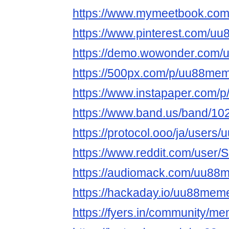
https://www.mymeetbook.c
https://www.pinterest.com/u
https://demo.wowonder.com
https://500px.com/p/uu88me
https://www.instapaper.com
https://www.band.us/band/10
https://protocol.ooo/ja/user
https://www.reddit.com/user
https://audiomack.com/uu88
https://hackaday.io/uu88mem
https://fyers.in/community/m