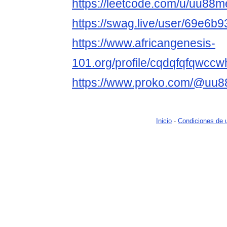
https://leetcode.com/u/uu88
https://swag.live/user/69e6
https://www.africangenesis-
101.org/profile/cqdqfqfqwcc
https://www.proko.com/@uu8
Inicio
-
Condiciones de 