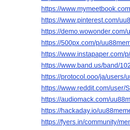
https://www.mymeetbook.c
https://www.pinterest.com/u
https://demo.wowonder.com
https://500px.com/p/uu88me
https://www.instapaper.com
https://www.band.us/band/10
https://protocol.ooo/ja/user
https://www.reddit.com/user
https://audiomack.com/uu88
https://hackaday.io/uu88mem
https://fyers.in/community/m