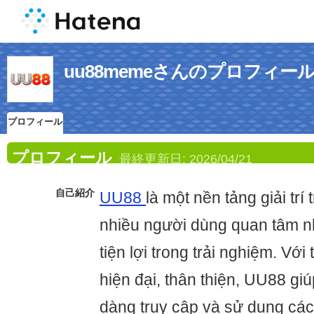
uu88memeさんのプロフィー
プロフィール
プロフィール
最終更新日:
2026/04/21
自己紹介
UU88
là một nền tảng giải trí
nhiều người dùng quan tâm n
tiện lợi trong trải nghiệm. Với 
hiện đại, thân thiện, UU88 gi
dàng truy cập và sử dụng các