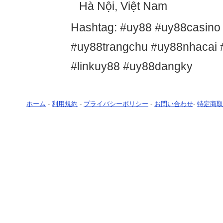
Hà Nội, Việt Nam
Hashtag: #uy88 #uy88casino 
#uy88trangchu #uy88nhacai
#linkuy88 #uy88dangky
ホーム
-
利用規約
-
プライバシーポリシー
-
お問い合わせ
-
特定商取