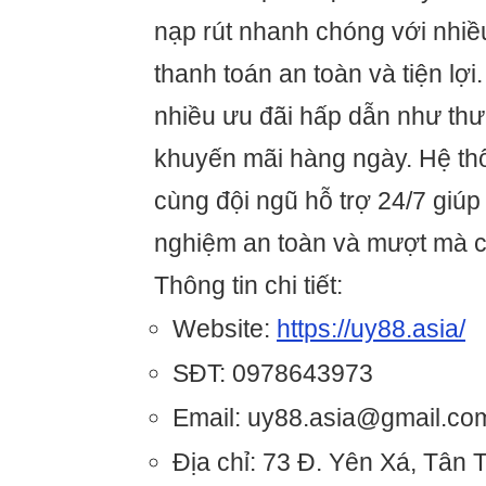
nạp rút nhanh chóng với nhi
thanh toán an toàn và tiện l
nhiều ưu đãi hấp dẫn như t
khuyến mãi hàng ngày. Hệ th
cùng đội ngũ hỗ trợ 24/7 giúp
nghiệm an toàn và mượt mà c
Thông tin chi tiết:
Website:
https://uy88.asia/
SĐT: 0978643973
Email: uy88.asia@gmail.co
Địa chỉ: 73 Đ. Yên Xá, Tân T