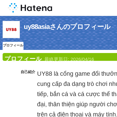
uy88asiaさんのプロフィール
プロフィール
プロフィール
最終更新日:
2026/04/16
自己紹介
UY88 là cổng game đổi thưởng
cung cấp đa dạng trò chơi như
tiếp, bắn cá và cá cược thể t
đại, thân thiện giúp người ch
trên cả điện thoại và máy tính