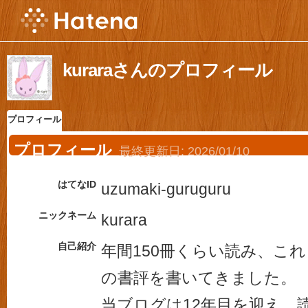
kuraraさんのプロフィール
プロフィール
プロフィール
最終更新日:
2026/01/10
はてなID
uzumaki-guruguru
ニックネーム
kurara
自己紹介
年間150冊くらい読み、これ
の書評を書いてきました。
当ブログは12年目を迎え、