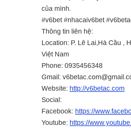
của mình.
#v6bet #nhacaiv6bet #v6bet
Thông tin liên hệ:
Location: P. Lê Lai,Hà Cầu , 
Việt Nam
Phone: 0935456348
Gmail: v6betac.com@gmail.
Website:
http://v6betac.com
Social:
Facebook:
https://www.faceb
Youtube:
https://www.youtub