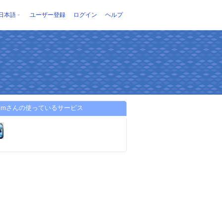
日本語
ユーザー登録
ログイン
ヘルプ
8kimさんの使っているサービス