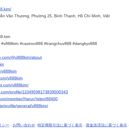
88.kim/
yễn Văn Thương, Phường 25, Bình Thạnh, Hồ Chí Minh, Việt
88.kim
 #v888kim #casinov888 #trangchuv888 #dangkyv888
be.com/@v888kim/about
kim
p/v888kim
.com/v888kim
est.com/v888kim/
er.com/profile/11049598173839500343
ink.com/member/HarunYelen/88400
p/profile/general/v888kim/
リシー
-
お問い合わせ
-
特定商取引法に基づく表示
-
資金決済法に基づく表示