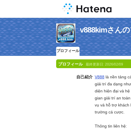
v888kimさ
プロフィール
プロフィール
最終更新日:
2026/02/09
自己紹介
V888
là nền tảng c
giải trí đa dạng nh
diện hiện đại và h
gian giải trí an toà
vụ và hỗ trợ khách 
trường cá cược.
Thông tin liên hệ: