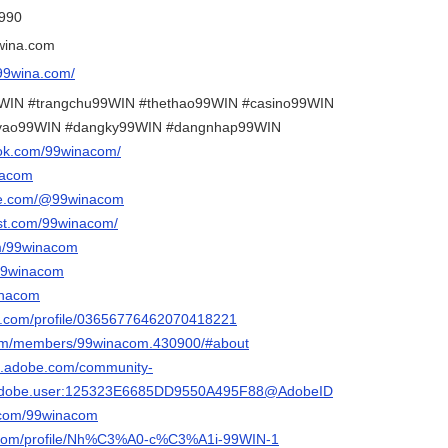
990
wina.com
/99wina.com/
WIN #trangchu99WIN #thethao99WIN #casino99WIN
kvao99WIN #dangky99WIN #dangnhap99WIN
ook.com/99winacom/
nacom
be.com/@99winacom
est.com/99winacom/
om/99winacom
/99winacom
winacom
er.com/profile/03656776462070418221
k.com/members/99winacom.430900/#about
3d.adobe.com/community-
rg.adobe.user:125323E6685DD9550A495F88@AdobeID
r.com/99winacom
a.com/profile/Nh%C3%A0-c%C3%A1i-99WIN-1