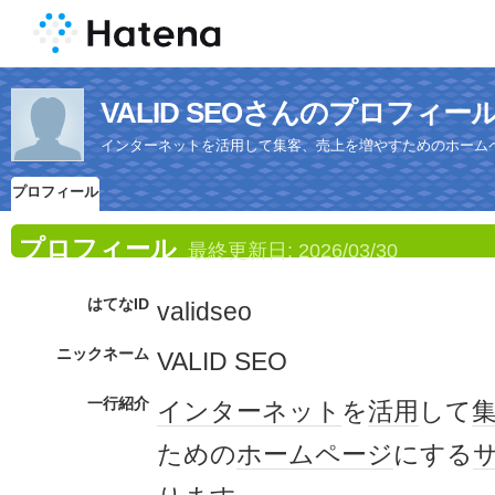
VALID SEOさんのプロフィー
インターネットを活用して集客、売上を増やすためのホーム
プロフィール
プロフィール
最終更新日:
2026/03/30
はてなID
validseo
ニックネーム
VALID SEO
一行紹介
インターネット
を
活用
して
ための
ホームページ
にする