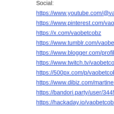
Social:
https://www.youtube.com/@v
https://www.pinterest.com/vao
https://x.com/vaobetcobz
https://www.tumblr.com/vaob
https://www.blogger.com/pro
https://www.twitch.tv/vaobetc
https://500px.com/p/vaobetco
https://www.dibiz.com/martin
https://bandori.party/user/34
https://hackaday.io/vaobetco