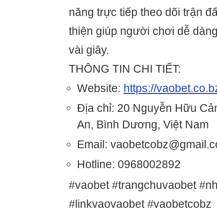
năng trực tiếp theo dõi trận đ
thiện giúp người chơi dễ dàng
vài giây.
THÔNG TIN CHI TIẾT:
Website:
https://vaobet.co.b
Địa chỉ: 20 Nguyễn Hữu Cả
An, Bình Dương, Việt Nam
Email: vaobetcobz@gmail.
Hotline: 0968002892
#vaobet #trangchuvaobet #n
#linkvaovaobet #vaobetcobz