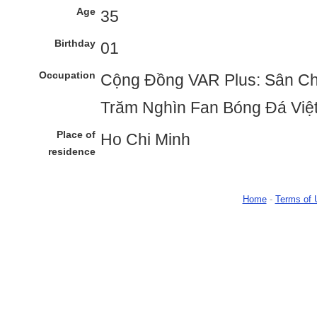
Age
35
Birthday
01
Occupation
Cộng Đồng VAR Plus: Sân Ch
Trăm Nghìn Fan Bóng Đá Việ
Place of
Ho Chi Minh
residence
Home
-
Terms of 