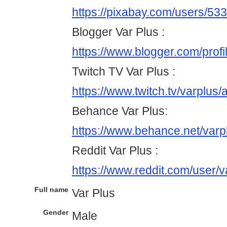
https://pixabay.com/users/53
Blogger Var Plus :
https://www.blogger.com/pro
Twitch TV Var Plus :
https://www.twitch.tv/varplus/
Behance Var Plus:
https://www.behance.net/varp
Reddit Var Plus :
https://www.reddit.com/user/v
Full name
Var Plus
Gender
Male