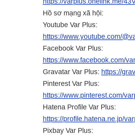
https://varplus.onelink.me/43
Hồ sơ mạng xã hội:
Youtube Var Plus:
https://www.youtube.com/@v
Facebook Var Plus:
https://www.facebook.com/varp
Gravatar Var Plus:
https://gr
Pinterest Var Plus:
https://www.pinterest.com/var
Hatena Profile Var Plus:
https://profile.hatena.ne.jp/var
Pixbay Var Plus: