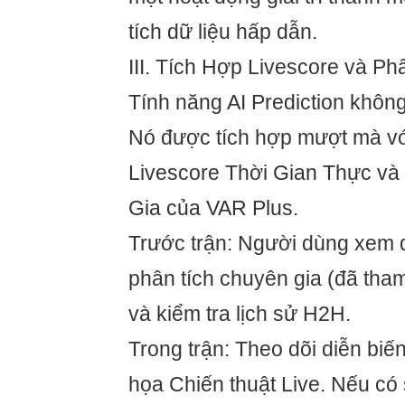
tích dữ liệu hấp dẫn.
III. Tích Hợp Livescore và P
Tính năng AI Prediction không
Nó được tích hợp mượt mà vớ
Livescore Thời Gian Thực và
Gia của VAR Plus.
Trước trận: Người dùng xem 
phân tích chuyên gia (đã tham
và kiểm tra lịch sử H2H.
Trong trận: Theo dõi diễn biến
họa Chiến thuật Live. Nếu c