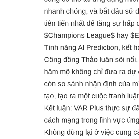
nhanh chóng, và bắt đầu sử 
tiên tiến nhất để tăng sự hấp
$Champions League$ hay $E
Tính năng AI Prediction, kết 
Cộng đồng Thảo luận sôi nổi
hâm mộ không chỉ đưa ra dự
còn so sánh nhận định của mì
tạo, tạo ra một cuộc tranh luậ
Kết luận: VAR Plus thực sự đ
cách mạng trong lĩnh vực ứn
Không dừng lại ở việc cung cấ