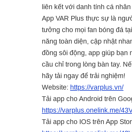
liên kết với danh tính cá nhân 
App VAR Plus thực sự là ngư
tưởng cho mọi fan bóng đá tại
năng toàn diện, cập nhật nh
đồng sôi động, app giúp bạn n
cầu chỉ trong lòng bàn tay. N
hãy tải ngay để trải nghiệm!
Website:
https://varplus.vn/
Tải app cho Android trên Goog
https://varplus.onelink.me/43
Tải app cho IOS trên App Stor