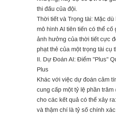
thi đấu của đội.
Thời tiết và Trọng tài: Mặc d
mô hình AI tiên tiến có thể c
ảnh hưởng của thời tiết cực
phạt thẻ của một trọng tài cụ t
II. Dự Đoán AI: Điểm "Plus" 
Plus
Khác với việc dự đoán cảm tí
cung cấp một tỷ lệ phần trăm (
cho các kết quả có thể xảy ra
và thậm chí là tỷ số chính xác