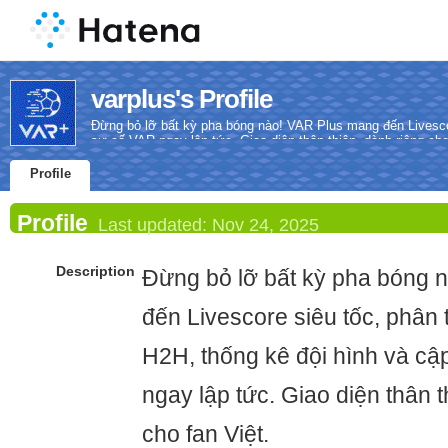
varplus's Profile
Đừng bỏ lỡ bất kỳ pha bóng nào! VAR Plus mang đến Livescor
sự cố VAR ngay lập tức. Giao diện thân thiện, dành riêng cho
Profile
Profile
Last updated:
Nov 24, 2025
Description
Đừng bỏ lỡ bất kỳ pha bóng 
đến Livescore siêu tốc, phân
H2H, thống kê đội hình và cậ
ngay lập tức. Giao diện thân t
cho fan Việt.