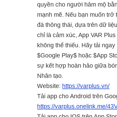
quyền cho người hâm mộ bằn
mạnh mẽ. Nếu bạn muốn trở 
đá thông thái, dựa trên dữ liệ
chỉ là cảm xúc, App VAR Plus 
không thể thiếu. Hãy tải ngay
$Google Play$ hoặc $App Sto
sự kết hợp hoàn hảo giữa bón
Nhân tạo.
Website:
https://varplus.vn/
Tải app cho Android trên Goog
https://varplus.onelink.me/43
Tải app cho IOS trên App Stor