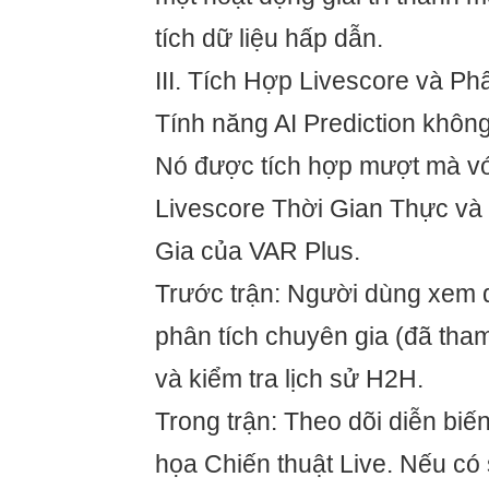
tích dữ liệu hấp dẫn.
III. Tích Hợp Livescore và P
Tính năng AI Prediction không
Nó được tích hợp mượt mà vớ
Livescore Thời Gian Thực và
Gia của VAR Plus.
Trước trận: Người dùng xem 
phân tích chuyên gia (đã tham
và kiểm tra lịch sử H2H.
Trong trận: Theo dõi diễn biến
họa Chiến thuật Live. Nếu c