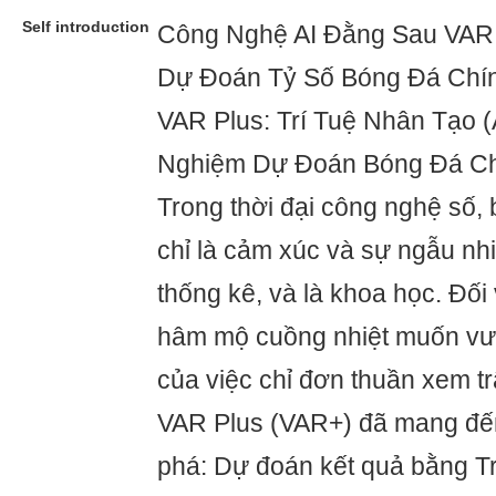
Self introduction
Công Nghệ AI Đằng Sau VAR 
Dự Đoán Tỷ Số Bóng Đá Chí
VAR Plus: Trí Tuệ Nhân Tạo (
Nghiệm Dự Đoán Bóng Đá Ch
Trong thời đại công nghệ số,
chỉ là cảm xúc và sự ngẫu nhiê
thống kê, và là khoa học. Đố
hâm mộ cuồng nhiệt muốn vượ
của việc chỉ đơn thuần xem t
VAR Plus (VAR+) đã mang đến
phá: Dự đoán kết quả bằng Trí