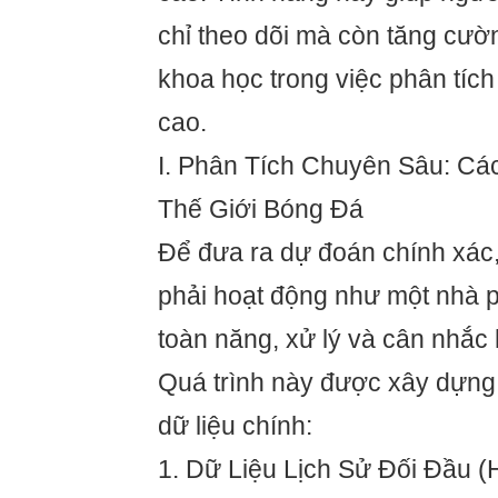
chỉ theo dõi mà còn tăng cườn
khoa học trong việc phân tích
cao.
I. Phân Tích Chuyên Sâu: Cá
Thế Giới Bóng Đá
Để đưa ra dự đoán chính xác,
phải hoạt động như một nhà p
toàn năng, xử lý và cân nhắc 
Quá trình này được xây dựng 
dữ liệu chính:
1. Dữ Liệu Lịch Sử Đối Đầu 