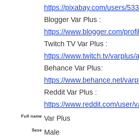
https://pixabay.com/users/53
Blogger Var Plus :
https://www.blogger.com/pro
Twitch TV Var Plus :
https://www.twitch.tv/varplus/
Behance Var Plus:
https://www.behance.net/varp
Reddit Var Plus :
https://www.reddit.com/user/v
Full name
Var Plus
Sexe
Male