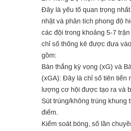
Đây là yếu tố quan trọng nhất.
nhật và phân tích phong độ hi
các đội trong khoảng 5-7 trậ
chỉ số thống kê được đưa vào
gồm:
Bàn thắng kỳ vọng (xG) và B
(xGA): Đây là chỉ số tiên tiến
lượng cơ hội được tạo ra và bị
Sút trúng/không trúng khung t
điểm.
Kiểm soát bóng, số lần chuyề