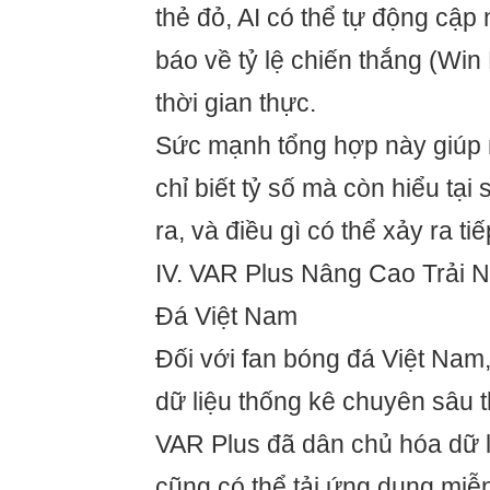
thẻ đỏ, AI có thể tự động cập 
báo về tỷ lệ chiến thắng (Win 
thời gian thực.
Sức mạnh tổng hợp này giúp
chỉ biết tỷ số mà còn hiểu tại 
ra, và điều gì có thể xảy ra tiế
IV. VAR Plus Nâng Cao Trải
Đá Việt Nam
Đối với fan bóng đá Việt Nam,
dữ liệu thống kê chuyên sâu t
VAR Plus đã dân chủ hóa dữ li
cũng có thể tải ứng dụng miễn