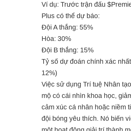
Ví dụ: Trước trận đấu $Prem
Plus có thể dự báo:
Đội A thắng: 55%
Hòa: 30%
Đội B thắng: 15%
Tỷ số dự đoán chính xác nhất:
12%)
Việc sử dụng Trí tuệ Nhân tạ
mộ có cái nhìn khoa học, giảm
cảm xúc cá nhân hoặc niềm t
đội bóng yêu thích. Nó biến 
một hoạt động giải trí thành 