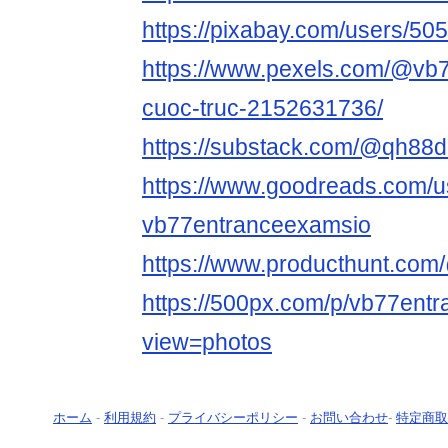
https://pixabay.com/users/50
https://www.pexels.com/@vb7
cuoc-truc-2152631736/
https://substack.com/@qh88d
https://www.goodreads.com/
vb77entranceexamsio
https://www.producthunt.co
https://500px.com/p/vb77ent
view=photos
ホーム
-
利用規約
-
プライバシーポリシー
-
お問い合わせ
-
特定商取