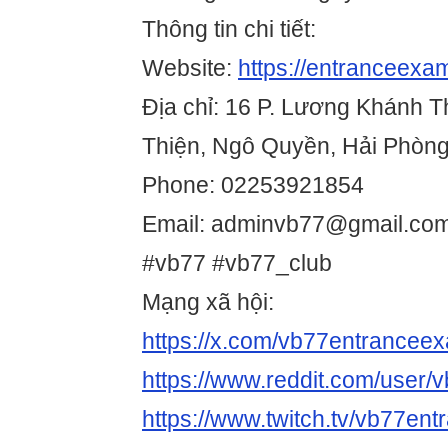
Thông tin chi tiết:
Website:
https://entranceexam
Địa chỉ: 16 P. Lương Khánh 
Thiện, Ngô Quyền, Hải Phòn
Phone: 02253921854
Email: adminvb77@gmail.co
#vb77 #vb77_club
Mạng xã hội:
https://x.com/vb77entranceex
https://www.reddit.com/user
https://www.twitch.tv/vb77en