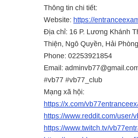
Thông tin chi tiết:
Website:
https://entranceexam
Địa chỉ: 16 P. Lương Khánh 
Thiện, Ngô Quyền, Hải Phòn
Phone: 02253921854
Email: adminvb77@gmail.co
#vb77 #vb77_club
Mạng xã hội:
https://x.com/vb77entranceex
https://www.reddit.com/user
https://www.twitch.tv/vb77en