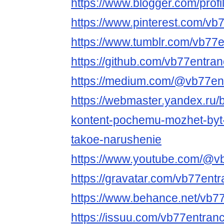
https://www.blogger.com/pro
https://www.pinterest.com/v
https://www.tumblr.com/vb77
https://github.com/vb77entr
https://medium.com/@vb77en
https://webmaster.yandex.ru/
kontent-pochemu-mozhet-byt
takoe-narushenie
https://www.youtube.com/@v
https://gravatar.com/vb77en
https://www.behance.net/vb7
https://issuu.com/vb77entra