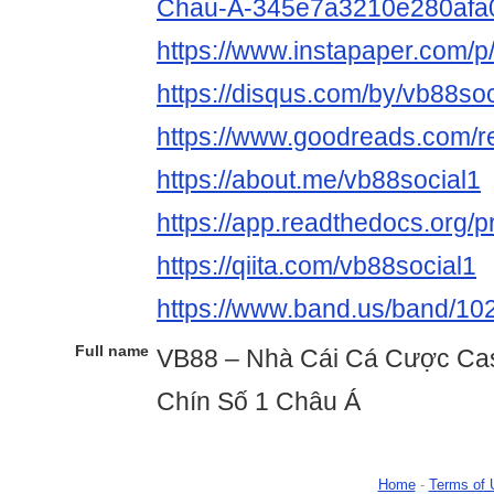
Chau-A-345e7a3210e280afa
https://www.instapaper.com/p
https://disqus.com/by/vb88soc
https://www.goodreads.com/
https://about.me/vb88social1
https://app.readthedocs.org/pr
https://qiita.com/vb88social1
https://www.band.us/band/10
Full name
VB88 – Nhà Cái Cá Cược Cas
Chín Số 1 Châu Á
Home
-
Terms of 