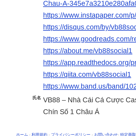
Chau-A-345e7a3210e280afa
https://www.instapaper.com/p
https://disqus.com/by/vb88soc
https://www.goodreads.com/
https://about.me/vb88social1
https://app.readthedocs.org/pr
https://qiita.com/vb88social1
https://www.band.us/band/10
氏名
VB88 – Nhà Cái Cá Cược Cas
Chín Số 1 Châu Á
ホーム
-
利用規約
-
プライバシーポリシー
-
お問い合わせ
-
特定商取