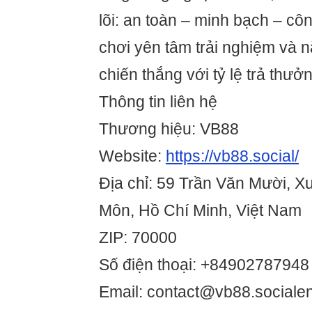
lõi: an toàn – minh bạch – cô
chơi yên tâm trải nghiệm và 
chiến thắng với tỷ lệ trả thưởn
Thông tin liên hệ
Thương hiệu: VB88
Website:
https://vb88.social/
Địa chỉ: 59 Trần Văn Mười, 
Môn, Hồ Chí Minh, Việt Nam
ZIP: 70000
Số điện thoại: +84902787948
Email: contact@vb88.sociale