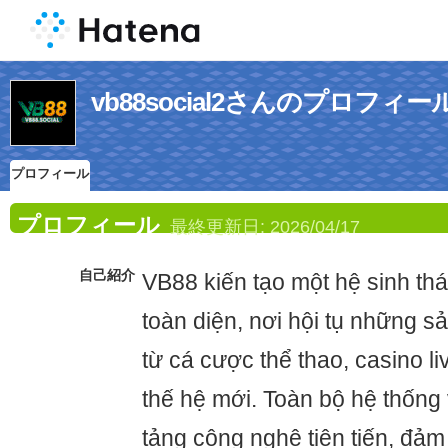
vb88social2さんのプロフィー
プロフィール
プロフィール
最終更新日:
2026/04/17
自己紹介
VB88 kiến tạo một hệ sinh thái 
toàn diện, nơi hội tụ những 
từ cá cược thể thao, casino l
thế hệ mới. Toàn bộ hệ thống
tảng công nghệ tiên tiến, đảm