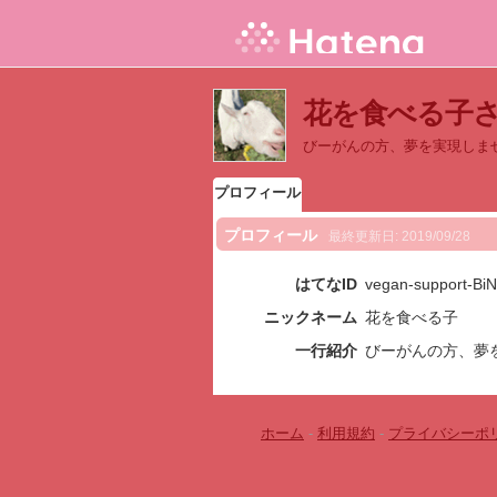
花を食べる子
びーがんの方、夢を実現しま
プロフィール
プロフィール
最終更新日:
2019/09/28
はてなID
vegan-support-BiN
ニックネーム
花を食べる子
一行紹介
びーがんの方、夢
ホーム
-
利用規約
-
プライバシーポ