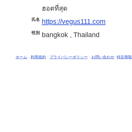
ฮอตที่สุด
氏名
https://vegus111.com
性別
bangkok , Thailand
ホーム
-
利用規約
-
プライバシーポリシー
-
お問い合わせ
-
特定商取