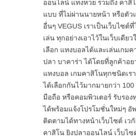
ออนไลน์ แทงหวย รวมถึง คาสิโ
แบบ ที่ไม่ผ่านนายหน้า หรือตัว
อื่นๆ VEGUS เราเป็นเว็บไซต์ท
เล่น ทุกอย่างเอาไว้ในเว็บเดี
เลือก แทงบอลได้และเล่นเกมคาสิ
ปลา บาคาร่า ได้โดยที่ลูกค้าอ
แทงบอล เกมคาสิโนทุกชนิดเราม
ได้เลือกกันไว้มากมายกว่า 100 
มือถือ หรือคอมพิวเตอร์ รับรอ
ได้พร้อมแจ้งโปรโมชั่นใหม่ๆ อ
ติดตามได้ทางหน้าเว็บไซต์ เว
คาสิโน ยิงปลาออนไลน์ เว็บไซต