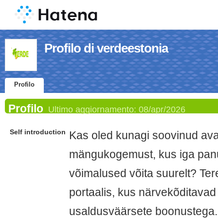
Profilo di verdeestonia
Profilo
Profilo
Ultimo aggiornamento:
08/apr/2026
Self introduction
Kas oled kunagi soovinud ava
mängukogemust, kus iga pan
võimalused võita suurelt? Ter
portaalis, kus närvekõditav
usaldusväärsete boonustega.