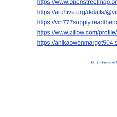
https://www.openstreetmap.o
https://archive.org/details/@
https://vin777supply.readthed
https://www.zillow.com/profil
https://anikaowenmargot504.s
Home
-
Terms of 