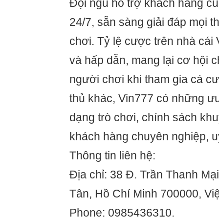
Đội ngũ hỗ trợ khách hàng củ
24/7, sẵn sàng giải đáp mọi 
chơi. Tỷ lệ cược trên nhà cái
và hấp dẫn, mang lại cơ hội 
người chơi khi tham gia cá cư
thủ khác, Vin777 có những ưu
dạng trò chơi, chính sách khu
khách hàng chuyên nghiệp, uy
Thông tin liên hệ:
Địa chỉ: 38 Đ. Trần Thanh Mạ
Tân, Hồ Chí Minh 700000, Vi
Phone: 0985436310.