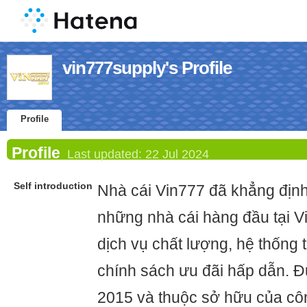
vin777supply's Profile
Profile
Profile
Last updated:
22 Jul 2024
Self introduction
Nhà cái Vin777 đã khẳng định
những nhà cái hàng đầu tại Vi
dịch vụ chất lượng, hệ thống 
chính sách ưu đãi hấp dẫn. 
2015 và thuộc sở hữu của c