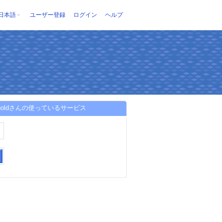
日本語
ユーザー登録
ログイン
ヘルプ
88goldさんの使っているサービス