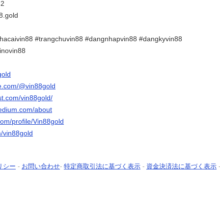
62
8.gold
nhacaivin88 #trangchuvin88 #dangnhapvin88 #dangkyvin88
inovin88
gold
be.com/@vin88gold
st.com/vin88gold/
medium.com/about
om/profile/Vin88gold
m/vin88gold
リシー
-
お問い合わせ
-
特定商取引法に基づく表示
-
資金決済法に基づく表示