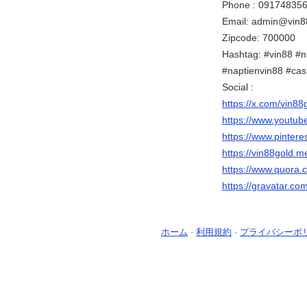
Phone : 09174835
Email: admin@vin8
Zipcode: 700000
Hashtag: #vin88 #
#naptienvin88 #cas
Social :
https://x.com/vin88
https://www.youtu
https://www.pintere
https://vin88gold.
https://www.quora.c
https://gravatar.co
ホーム
-
利用規約
-
プライバシーポ