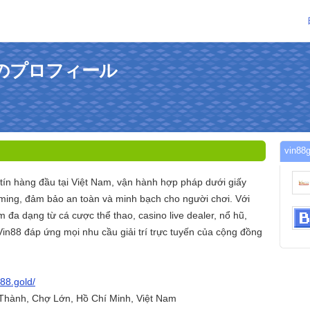
さんのプロフィール
vin
 tín hàng đầu tại Việt Nam, vận hành hợp pháp dưới giấy
ing, đảm bảo an toàn và minh bạch cho người chơi. Với
đa dạng từ cá cược thể thao, casino live dealer, nổ hũ,
Vin88 đáp ứng mọi nhu cầu giải trí trực tuyến của cộng đồng
n88.gold/
 Thành, Chợ Lớn, Hồ Chí Minh, Việt Nam