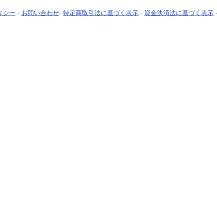
リシー
-
お問い合わせ
-
特定商取引法に基づく表示
-
資金決済法に基づく表示