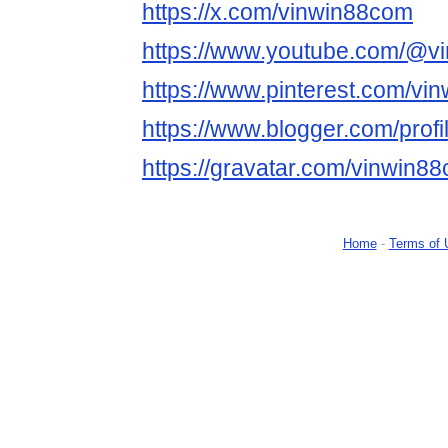
https://x.com/vinwin88com
https://www.youtube.com/@v
https://www.pinterest.com/vi
https://www.blogger.com/pro
https://gravatar.com/vinwin8
Home
-
Terms of 