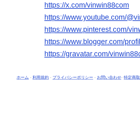
https://x.com/vinwin88com
https://www.youtube.com/@v
https://www.pinterest.com/vi
https://www.blogger.com/pro
https://gravatar.com/vinwin8
ホーム
-
利用規約
-
プライバシーポリシー
-
お問い合わせ
-
特定商取