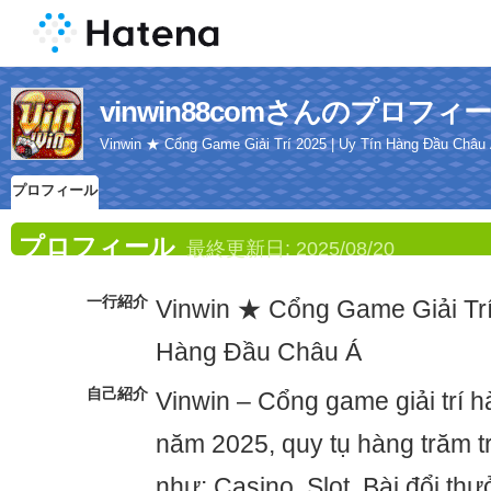
vinwin88comさんのプロフィ
Vinwin ★ Cổng Game Giải Trí 2025 | Uy Tín Hàng Đầu Châu
プロフィール
プロフィール
最終更新日:
2025/08/20
一行紹介
Vinwin ★ Cổng Game Giải Trí
Hàng Đầu Châu Á
自己紹介
Vinwin – Cổng game giải trí 
năm 2025, quy tụ hàng trăm t
như: Casino, Slot, Bài đổi th