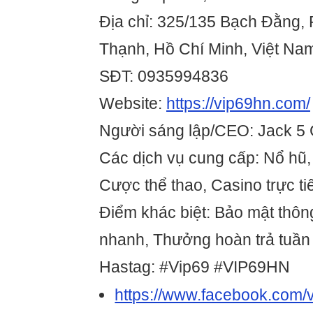
Địa chỉ: 325/135 Bạch Đằng,
Thạnh, Hồ Chí Minh, Việt Na
SĐT: 0935994836
Website:
https://vip69hn.com/
Người sáng lập/CEO: Jack 5
Các dịch vụ cung cấp: Nổ hũ,
Cược thể thao, Casino trực ti
Điểm khác biệt: Bảo mật thông 
nhanh, Thưởng hoàn trả tuần
Hastag: #Vip69 #VIP69HN
https://www.facebook.com/