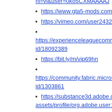
hl=vi&user=0ko5CXMAAAAJ
https://www.gta5-mods.com
https://vimeo.com/user243
https://experienceleaguecomm
id/18092389
https://bit.ly/m/vip69hn
https://community.fabric.micr
id/1303861
https://substance3d.adobe
assets/profile/org.adobe.