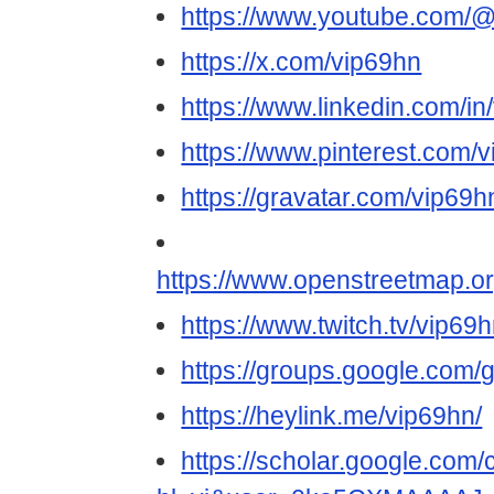
https://www.youtube.com/
https://x.com/vip69hn
https://www.linkedin.com/in
https://www.pinterest.com/v
https://gravatar.com/vip69h
https://www.openstreetmap.
https://www.twitch.tv/vip69
https://groups.google.com/
https://heylink.me/vip69hn/
https://scholar.google.com/c