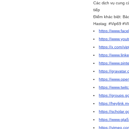
Các dịch vụ cung c
tiếp
Điểm khác biệt: Bả
Hastag: #Vip69 #V
https://www.fac
https://www.yo
https://x.com/vi
https://www.link
https://www.pint
https://gravatar
https://www.op
https://www.twit
https://groups.
https://heylink.
https://scholar
https://www.gta
https://vimeo.c