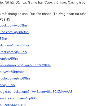
ấp: Nổ hũ, Bắn cá, Game bài, Cược thể thao, Casino trực
o mật thông tin cao, Rút tiền nhanh, Thưởng hoàn trả tuần
IP69HN
ebook.com/vip69hn
utube.com/@vip69hn
p69hn
edin.com/in/vip69hn/
erest.com/vip69hn/
.com/vip69hn
enstreetmap.org/user/VIP69%20HN
ch.tv/vip69hn/about
google.com/g/vip69hn
me/vip69hn/
.google.com/citations?hl=vi&user=0ko5CXMAAAAJ
5-mods.com/users/vip69hn
om/user243292196